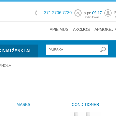
P
+371 2706 7730
p-pt:
09-17
R
Darbo laikas
APIE MUS
AKCIJOS
APMOKĖJI
INIAI ŽENKLAI
ANOLA
MASKS
CONDITIONER