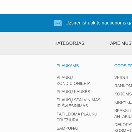
Užsiregistruokite naujienoms ga
KATEGORJAS
APIE MUS
PLAUKAMS
ODOS PR
PLAUKŲ
VEIDUI
KONDICIONIERIAI
RANKOM
PLAUKŲ KAUKĖS
KOJOMS
PLAUKŲ SPALVINIMAS
KIRPYKL
IR ŠVIESINIMAS
BKAKSTI
PAPILDOMA PLAUKŲ
ANTAKIŲ
PRIEŽIŪRA
DEKORA
ŠAMPUNAI
KOSMET