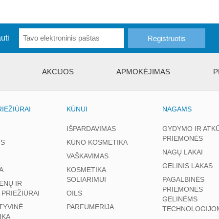
uti
AKCIJOS
APMOKĖJIMAS
P
IEŽIŪRAI
KŪNUI
NAGAMS
IŠPARDAVIMAS
GYDYMO IR ATK
PRIEMONĖS
S
KŪNO KOSMETIKA
NAGŲ LAKAI
VAŠKAVIMAS
GELINIS LAKAS
A
KOSMETIKA
SOLIARIMUI
PAGALBINĖS
ENŲ IR
PRIEMONĖS
 PRIEŽIŪRAI
OILS
GELINĖMS
TYVINĖ
PARFUMERIJA
TECHNOLOGIJO
IKA