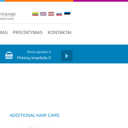
risijungti
egistruotis
MAS
PRISTATYMAS
KONTAKTAI
Norų sąrašas
0
Pirkinių krepšelis
0
ADDITIONAL HAIR CARE