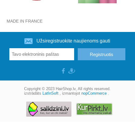
MADE IN FRANCE
Užsiregistruokite naujienoms gauti
Copyright © 2023
HairShop.lv
, All rights reserved.
izstrādāts
LatInSoft
, izmantojot
nopCommerce
.