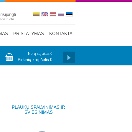
risijungti
egistruotis
MAS
PRISTATYMAS
KONTAKTAI
Norų sąrašas
0
Pirkinių krepšelis
0
PLAUKŲ SPALVINIMAS IR
ŠVIESINIMAS