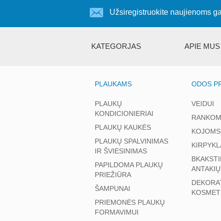
Užsiregistruokite naujienoms ga
KATEGORJAS
APIE MUS
PLAUKAMS
ODOS PR
PLAUKŲ
VEIDUI
KONDICIONIERIAI
RANKOM
PLAUKŲ KAUKĖS
KOJOMS
PLAUKŲ SPALVINIMAS
KIRPYKL
IR ŠVIESINIMAS
BKAKSTI
PAPILDOMA PLAUKŲ
ANTAKIŲ
PRIEŽIŪRA
DEKORA
ŠAMPUNAI
KOSMET
PRIEMONĖS PLAUKŲ
FORMAVIMUI