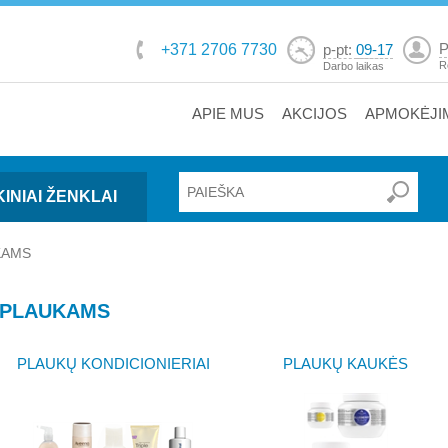
P
+371 2706 7730
p-pt:
09-17
R
Darbo laikas
APIE MUS
AKCIJOS
APMOKĖJI
INIAI ŽENKLAI
KAMS
PLAUKAMS
PLAUKŲ KONDICIONIERIAI
PLAUKŲ KAUKĖS