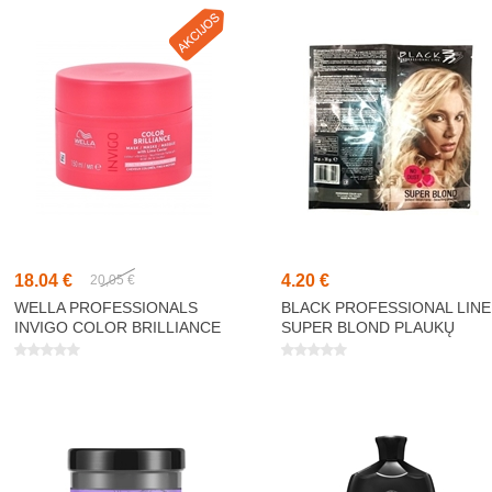
18,04 €
4,20 €
20,05 €
WELLA PROFESSIONALS
BLACK PROFESSIONAL LINE
INVIGO COLOR BRILLIANCE
SUPER BLOND PLAUKŲ
FINE/MEDIUM KAUKĖ 150ML
ŠVIESINIMO MILTELIAI 30G 
30G